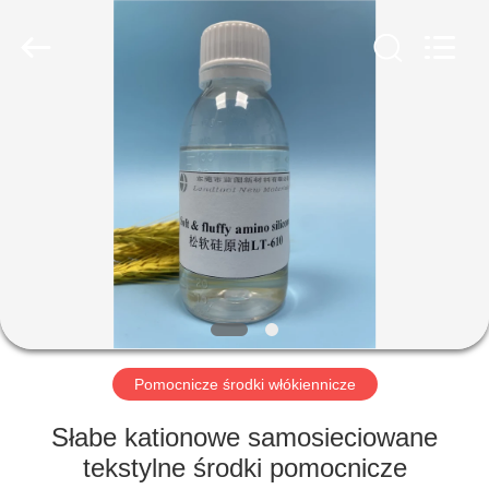
Landtool
New
Materials
Co.,
Ltd.
All
Rights
Reserved.
DOM
PRODUKTY
O
NAS
WYCIECZKA
PO
Pomocnicze środki włókiennicze
FABRYCE
Słabe kationowe samosieciowane
tekstylne środki pomocnicze