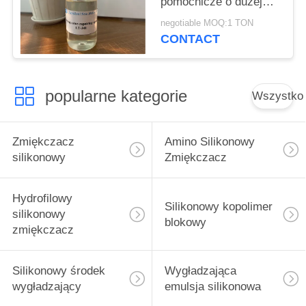
pomocnicze o dużej
zdolności migracji
negotiable MOQ:1 TON
CONTACT
popularne kategorie
Wszystko
Zmiękczacz
Amino Silikonowy
silikonowy
Zmiękczacz
Hydrofilowy
Silikonowy kopolimer
silikonowy
blokowy
zmiękczacz
Silikonowy środek
Wygładzająca
wygładzający
emulsja silikonowa