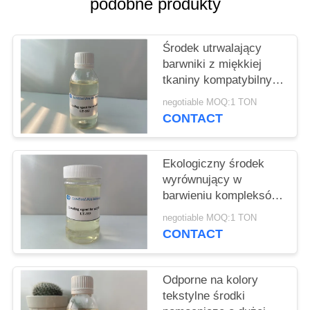
podobne produkty
SITEMAP
PRIVACY
Środek utrwalający
barwniki z miękkiej
POLICY
tkaniny kompatybilny z
kationowymi i
negotiable MOQ:1 TON
niejonowymi środkami
CONTACT
pomocniczymi
Ekologiczny środek
wyrównujący w
barwieniu kompleksów
kationowych środków
negotiable MOQ:1 TON
powierzchniowo
CONTACT
czynnych
Odporne na kolory
tekstylne środki