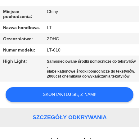
KONTROLA
JAKOŚCI
Miejsce
Chiny
pochodzenia:
Nazwa handlowa:
LT
SKONTAKTUJ
Orzecznictwo:
ZDHC
SIĘ
Numer modelu:
LT-610
Z
NAMI
High Light:
Samosieciowane środki pomocnicze do tekstyliów
,
,
słabe kationowe środki pomocnicze do tekstyliów
2000cst chemikalia do wykańczania tekstyliów
AKTUALNOŚCI
SKONTAKTUJ SIĘ Z NAMI!
POPROSIĆ
O
SZCZEGÓŁY ODKRYWANIA
WYCENĘ