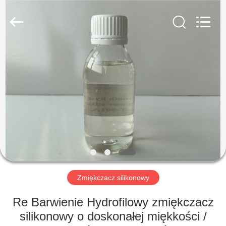
Landtool
New
Materials
Co.,
Ltd.
All
Rights
Reserved.
DOM
PRODUKTY
O
NAS
WYCIECZKA
PO
Zmiękczacz silikonowy
FABRYCE
Re Barwienie Hydrofilowy zmiękczacz
silikonowy o doskonałej miękkości /