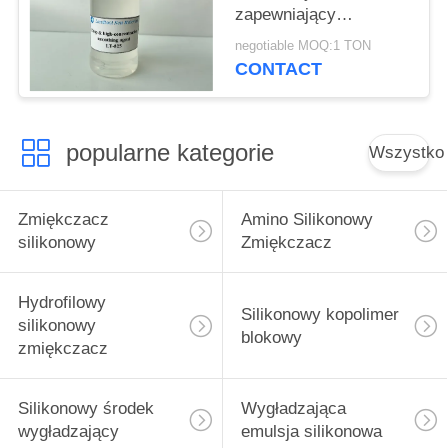
zapewniający
doskonałą kruchość i
negotiable MOQ:1 TON
gładkość
CONTACT
popularne kategorie
Wszystko
Zmiękczacz
Amino Silikonowy
silikonowy
Zmiękczacz
Hydrofilowy
Silikonowy kopolimer
silikonowy
blokowy
zmiękczacz
Silikonowy środek
Wygładzająca
wygładzający
emulsja silikonowa