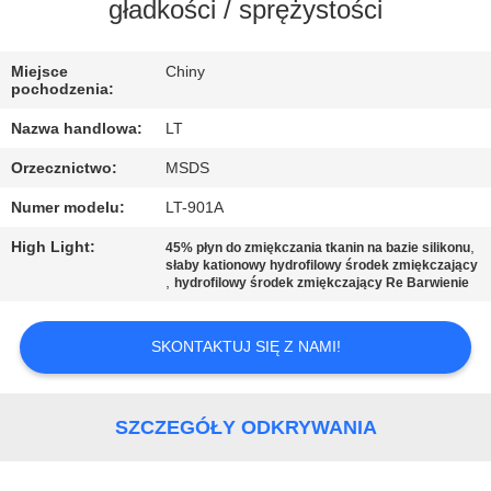
KONTROLA
gładkości / sprężystości
JAKOŚCI
Miejsce
Chiny
pochodzenia:
SKONTAKTUJ
Nazwa handlowa:
LT
SIĘ
Orzecznictwo:
MSDS
Z
Numer modelu:
LT-901A
NAMI
High Light:
,
45% płyn do zmiękczania tkanin na bazie silikonu
słaby kationowy hydrofilowy środek zmiękczający
,
AKTUALNOŚCI
hydrofilowy środek zmiękczający Re Barwienie
SKONTAKTUJ SIĘ Z NAMI!
POPROSIĆ
O
WYCENĘ
SZCZEGÓŁY ODKRYWANIA