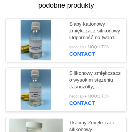
SITEMAP
podobne produkty
PRIVACY
Słaby kationowy
POLICY
zmiękczacz silikonowy
Odporność na twardą
wodę alkaliczną
negotiable MOQ:1 TON
CONTACT
Silikonowy zmiękczacz
o wysokim stężeniu
Jasnożółty,
przezroczysty lepki
negotiable MOQ:1 TON
płyn
CONTACT
Tkaniny Zmiękczacz
silikonowy