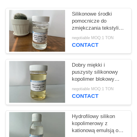
SITEMAP
Silikonowe środki
PRIVACY
pomocnicze do
zmiękczania tekstyliów
POLICY
o gładkim i
negotiable MOQ:1 TON
drapowanym efekcie,
CONTACT
woskowata gładkość
Dobry miękki i
puszysty silikonowy
kopolimer blokowy
Słaba kationowa
negotiable MOQ:1 TON
emulsja
CONTACT
Hydrofilowy silikon
kopolimerowy z
kationową emulsją o