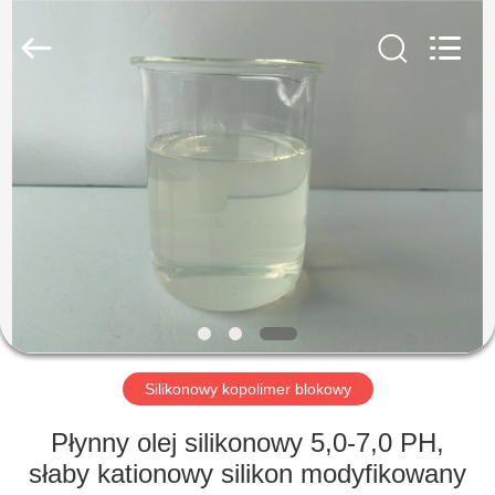
Landtool
New
Materials
Co.,
Ltd.
All
Rights
Reserved.
DOM
PRODUKTY
O
NAS
WYCIECZKA
PO
Silikonowy kopolimer blokowy
FABRYCE
Płynny olej silikonowy 5,0-7,0 PH,
słaby kationowy silikon modyfikowany