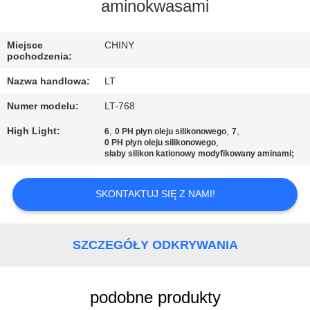
KONTROLA
aminokwasami
JAKOŚCI
Miejsce
CHINY
pochodzenia:
SKONTAKTUJ
Nazwa handlowa:
LT
SIĘ
Numer modelu:
LT-768
Z
High Light:
,
,
,
6
0 PH płyn oleju silikonowego
7
NAMI
,
0 PH płyn oleju silikonowego
słaby silikon kationowy modyfikowany aminami;
AKTUALNOŚCI
SKONTAKTUJ SIĘ Z NAMI!
POPROSIĆ
SZCZEGÓŁY ODKRYWANIA
O
WYCENĘ
podobne produkty