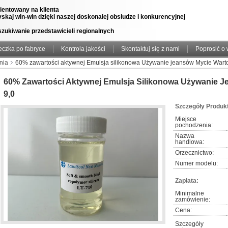
rientowany na klienta
yskaj win-win dzięki naszej doskonałej obsłudze i konkurencyjnej
szukiwanie przedstawicieli regionalnych
eczka po fabryce
Kontrola jakości
Skontaktuj się z nami
Poprosić o
nia
60% zawartości aktywnej Emulsja silikonowa Używanie jeansów Mycie Warto
60% Zawartości Aktywnej Emulsja Silikonowa Używanie J
9,0
Szczegóły Produk
Miejsce 
pochodzenia:
Nazwa 
handlowa:
Orzecznictwo:
Numer modelu:
Zapłata:
Minimalne 
zamówienie:
Cena:
Szczegóły 