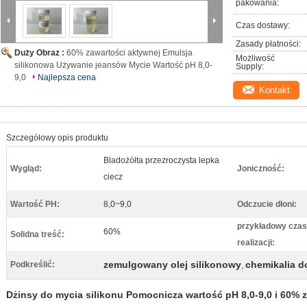
pakowania:
Czas dostawy:
Zasady płatności:
Duży Obraz :
60% zawartości aktywnej Emulsja
Możliwość 
silikonowa Używanie jeansów Mycie Wartość pH 8,0-
Supply:
9,0
Najlepsza cena
Kontakt
Szczegółowy opis produktu
Bladożółta przezroczysta lepka
Wygląd:
Joniczność:
ciecz
Wartość PH:
8,0~9,0
Odczucie dłoni:
przykładowy czas
60%
Solidna treść:
realizacji:
zemulgowany olej silikonowy
chemikalia d
Podkreślić:
,
Dżinsy do mycia silikonu Pomocnicza wartość pH 8,0-9,0 i 60% 