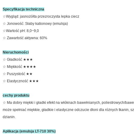
Specyfikacja techniczna
☆Wygląd: jasnożółta przezroczysta lepka ciecz
☆ Jonowość: Słaby kationowy (emulsja)
☆Wartość pH: 8,0~9,0
☆ Zawartość aktywna: 60%
Nieruchomości
☆ Gładkość ★★★
☆ Miękkość ★★★★
☆ Puszystość ★★
☆ Elastyczność ★★★
cechy produktu
☆ Ma dobry miękki i gładki efekt na włóknach bawełnianych, poliestrowych/bawe
może spełniać miękkie, gładkie i elastyczne odczucie dłoni dla różnych tkanin, 
dzianin.
Aplikacja (emulsja LT-710 30%)