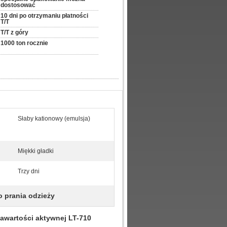
dostosować
10 dni po otrzymaniu płatności 
T/T
T/T z góry
1000 ton rocznie
Słaby kationowy (emulsja)
Miękki gładki
Trzy dni
o prania odzieży
zawartości aktywnej LT-710