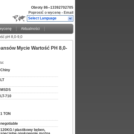
Obroty
86--13392702705
Poprosić o wycenę
-
Email
Select Language
 wycenę
Aktualności
ść pH 8,0-9,0
eansów Mycie Wartość PH 8,0-
tu:
Chiny
LT
MSDS
LT-710
1 TON
negotiable
120KG / plastikowy bęben, 
specjalne opakowanie można 