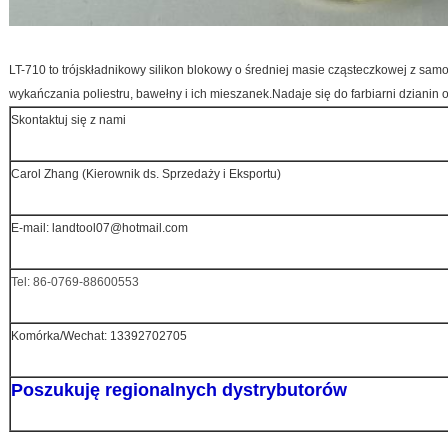
LT-710 to trójskładnikowy silikon blokowy o średniej masie cząsteczkowej z s
wykańczania poliestru, bawełny i ich mieszanek.Nadaje się do farbiarni dzianin o
Skontaktuj się z nami
Carol Zhang (Kierownik ds. Sprzedaży i Eksportu)
E-mail: landtool07@hotmail.com
Tel: 86-0769-88600553
Komórka/Wechat: 13392702705
Poszukuję regionalnych dystrybutorów