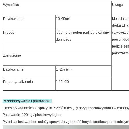
Wyściółka
Uwaga
Dawkowanie
10~50g/L
Metoda emu
dodaj LT-
Proces
jeden dip i jeden pad lub dwa dipy i
całkowiteg
dwa pady
powoli dod
będzie ze
półprzezro
Zanurzenie
Dawkowanie
1~2% (wł)
Proporcja alkoholu
1:15~20
Przechowywanie i pakowanie:
Okres przydatności do spożycia: Sześć miesięcy przy przechowywaniu w chłod
Pakowanie: 120 kg / plastikowy bęben
Przed zastosowaniem należy sprawdzić zgodność innych środków pomocniczych