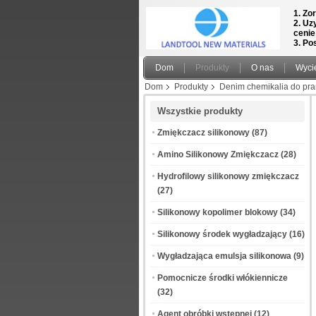
1. Zo
2. Uz
cenie
3. Po
Dom
Produkty
O nas
Wyci
Dom
Produkty
Denim chemikalia do pra
Wszystkie produkty
Zmiękczacz silikonowy
(87)
Amino Silikonowy Zmiękczacz
(28)
Hydrofilowy silikonowy zmiękczacz
(27)
Silikonowy kopolimer blokowy
(34)
Silikonowy środek wygładzający
(16)
Wygładzająca emulsja silikonowa
(9)
Pomocnicze środki włókiennicze
(32)
Agent obróbki wstępnej
(12)