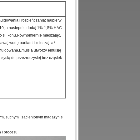
lgowania i rozcieńczania: najpierw
710, a następnie dodaj 1%-1,5% HAC
o silikonu.Równomiernie mieszając,
awaj wodę partiami i mieszaj, aż
mulgowana.Emulsja utworzy emulsję
czystą do przezroczystej bez cząstek.
nym, suchym i zacienionym magazynie
 i procesu