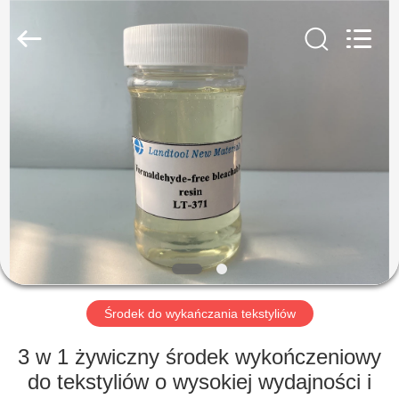
Landtool
New
Materials
Co.,
Ltd.
All
Rights
Reserved.
DOM
PRODUKTY
O
NAS
WYCIECZKA
PO
Środek do wykańczania tekstyliów
FABRYCE
3 w 1 żywiczny środek wykończeniowy
do tekstyliów o wysokiej wydajności i