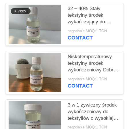
SITEMAP
32 ~ 40% Stały
tekstylny środek
PRIVACY
wykańczający do
procesu marszczenia
POLICY
negotiable MOQ:1 TON
CONTACT
Niskotemperaturowy
tekstylny środek
wykończeniowy Dobre
utrwalenie koloru i
negotiable MOQ:1 TON
dotyk
CONTACT
3 w 1 żywiczny środek
wykończeniowy do
tekstyliów o wysokiej
wydajności i sile
negotiable MOQ:1 TON