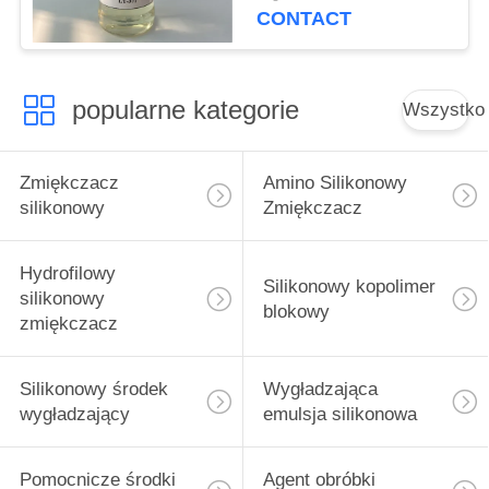
rozciągającej
CONTACT
popularne kategorie
Wszystko
Zmiękczacz
Amino Silikonowy
silikonowy
Zmiękczacz
Hydrofilowy
Silikonowy kopolimer
silikonowy
blokowy
zmiękczacz
Silikonowy środek
Wygładzająca
wygładzający
emulsja silikonowa
Pomocnicze środki
Agent obróbki