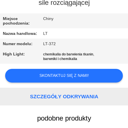
KONTROLA
sile rozciągającej
JAKOŚCI
Miejsce
Chiny
pochodzenia:
SKONTAKTUJ
Nazwa handlowa:
LT
SIĘ
Numer modelu:
LT-372
Z
High Light:
,
chemikalia do barwienia tkanin
NAMI
barwniki i chemikalia
AKTUALNOŚCI
SKONTAKTUJ SIĘ Z NAMI!
POPROSIĆ
SZCZEGÓŁY ODKRYWANIA
O
WYCENĘ
podobne produkty